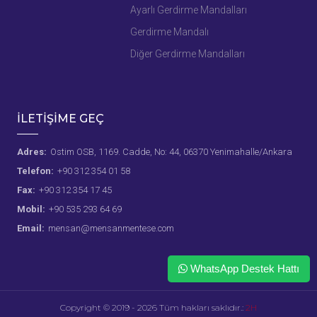
Ayarlı Gerdirme Mandalları
Gerdirme Mandalı
Diğer Gerdirme Mandalları
İLETİŞİME GEÇ
Adres:
Ostim OSB, 1169. Cadde, No: 44, 06370 Yenimahalle/Ankara
Telefon:
+90 312 354 01 58
Fax:
+90 312 354 17 45
Mobil:
+90 535 293 64 69
Email:
mensan@mensanmentese.com
WhatsApp Destek Hattı
Copyright © 2019 - 2026 Tüm hakları saklıdır.:
2H