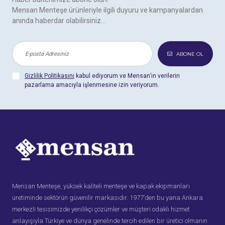
Mensan Menteşe ürünleriyle ilgili duyuru ve kampanyalardan
anında haberdar olabilirsiniz...
ABONE OL
Gizlilik Politikasını
kabul ediyorum ve Mensan’ın verilerin
pazarlama amacıyla işlenmesine izin veriyorum.
Mensan Menteşe, yüksek kaliteli menteşe ve kapak ekipmanları
üretiminde sektörün güvenilir markasıdır. 1977’den bu yana Ankara
merkezli tesisimizde yenilikçi çözümler ve müşteri odaklı hizmet
anlayışıyla Türkiye ve dünya genelinde tercih edilen bir üretici olmanın