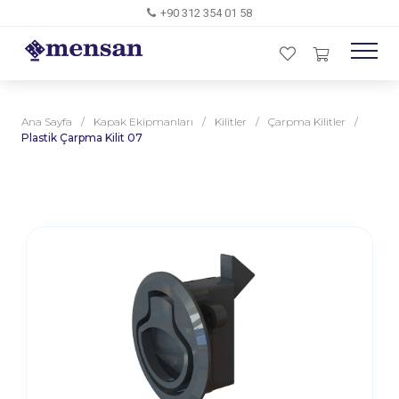
+90 312 354 01 58
Ana Sayfa
/
Kapak Ekipmanları
/
Kilitler
/
Çarpma Kilitler
/
Plastik Çarpma Kilit 07