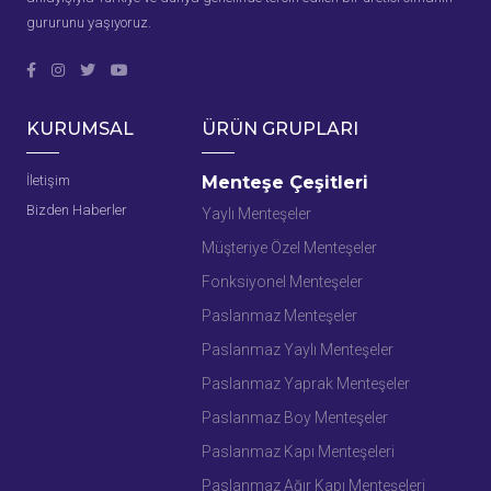
olarak kapanmasını veya belirli bir
gururunu yaşıyoruz.
pozisyonda sabitlenmesini sağlayan bir
bağlantı elemanıdır. Paslanmaz çelik
kullanılarak üretilen bu menteşeler, uzun
KURUMSAL
ÜRÜN GRUPLARI
ömürlü kullanım ve çevresel etkilere karşı
dayanıklılık sunar.
İletişim
Menteşe Çeşitleri
Bizden Haberler
Yaylı Menteşeler
Öne Çıkan Ürünler
Müşteriye Özel Menteşeler
Mensan’ın paslanmaz yaylı yaprak menteşe
koleksiyonu aşağıdaki ürünleri içerir:
Fonksiyonel Menteşeler
Paslanmaz Menteşeler
Paslanmaz Yaylı Yaprak Menteşe
Paslanmaz Yaylı Menteşeler
PYYM-761002
Kompakt tasarımı ve güçlü yay
Paslanmaz Yaprak Menteşeler
mekanizması ile çeşitli uygulamalar
Paslanmaz Boy Menteşeler
için idealdir.
Paslanmaz Kapı Menteşeleri
Paslanmaz Yaylı Yaprak Menteşe
Paslanmaz Ağır Kapı Menteşeleri