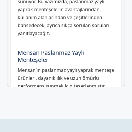
sunuyor. Bu yazımızda, paslanmaz yaylı
yaprak menteşelerin avantajlarından,
kullanım alanlarından ve çeşitlerinden
bahsedecek, ayrıca sıkça sorulan soruları
yanıtlayacağız.
Mensan Paslanmaz Yaylı
Menteşeler
Mensan’ın paslanmaz yaylı yaprak menteşe
ürünleri, dayanıklılık ve uzun ömürlü
performans sunmak için tasarlanmıştır.
Çeşitler arasında Paslanmaz Yaylı Yaprak
Menteşe
PYYM-761002, 88 x 101 x 2,5mm,
70 x 50 x 1,5mm, 50 x 55 x 2mm, 50 x 50 x
1,5mm İçe Kapanan ve 50 x 50 x 1,5 Dışa
Açılan modelleri
bulunur.