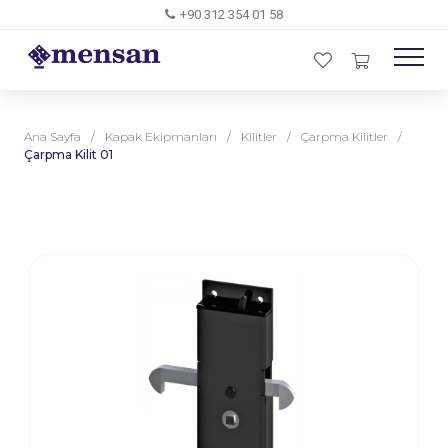
+90 312 354 01 58
Ana Sayfa
/
Kapak Ekipmanları
/
Kilitler
/
Çarpma Kilitler
/
Çarpma Kilit 01