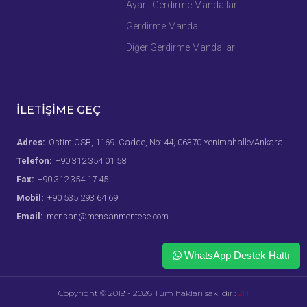
Ayarlı Gerdirme Mandalları
Gerdirme Mandalı
Diğer Gerdirme Mandalları
İLETİŞİME GEÇ
Adres:
Ostim OSB, 1169. Cadde, No: 44, 06370 Yenimahalle/Ankara
Telefon:
+90 312 354 01 58
Fax:
+90 312 354 17 45
Mobil:
+90 535 293 64 69
Email:
mensan@mensanmentese.com
WhatsApp Destek Hattı
Copyright © 2019 - 2026 Tüm hakları saklıdır.:
2H