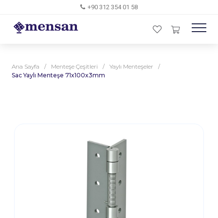
+90 312 354 01 58
Ana Sayfa
/
Menteşe Çeşitleri
/
Yaylı Menteşeler
/
Sac Yaylı Menteşe 71x100x3mm