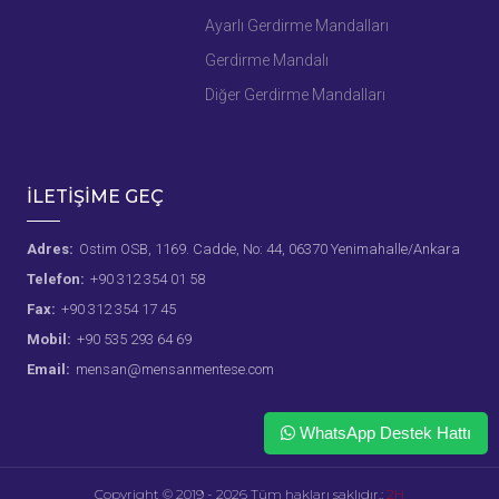
Ayarlı Gerdirme Mandalları
Gerdirme Mandalı
Diğer Gerdirme Mandalları
İLETİŞİME GEÇ
Adres:
Ostim OSB, 1169. Cadde, No: 44, 06370 Yenimahalle/Ankara
Telefon:
+90 312 354 01 58
Fax:
+90 312 354 17 45
Mobil:
+90 535 293 64 69
Email:
mensan@mensanmentese.com
WhatsApp Destek Hattı
Copyright © 2019 - 2026 Tüm hakları saklıdır.:
2H