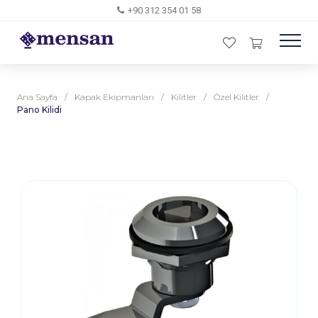
+90 312 354 01 58
Ana Sayfa
/
Kapak Ekipmanları
/
Kilitler
/
Özel Kilitler
/
Pano Kilidi