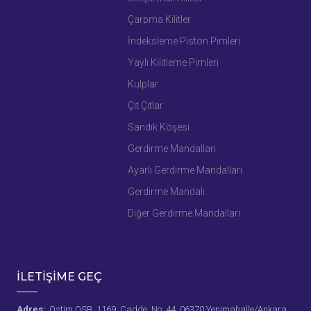
Çarpma Kilitler
İndeksleme Piston Pimleri
Yaylı Kilitleme Pimleri
Kulplar
Çıt Çıtlar
Sandık Köşesi
Gerdirme Mandalları
Ayarlı Gerdirme Mandalları
Gerdirme Mandalı
Diğer Gerdirme Mandalları
İLETİŞİME GEÇ
Adres:
Ostim OSB, 1169. Cadde, No: 44, 06370 Yenimahalle/Ankara