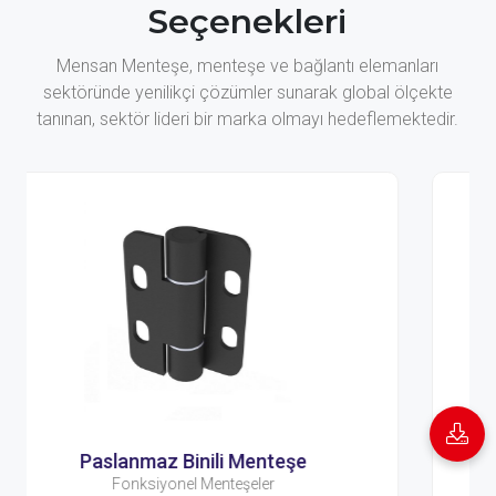
Seçenekleri
Mensan Menteşe, menteşe ve bağlantı elemanları
sektöründe yenilikçi çözümler sunarak global ölçekte
tanınan, sektör lideri bir marka olmayı hedeflemektedir.
eşe
Dereceli Menteşe 01
Fonksiyonel Menteşeler