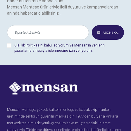
Haber bültenimize abone olun!
Mensan Menteşe ürünleriyle ilgili duyuru ve kampanyalardan
anında haberdar olabilirsiniz...
ABONE OL
Gizlilik Politikasını
kabul ediyorum ve Mensan’ın verilerin
pazarlama amacıyla işlenmesine izin veriyorum.
Mensan Menteşe, yüksek kaliteli menteşe ve kapak ekipmanları
üretiminde sektörün güvenilir markasıdır. 1977’den bu yana Ankara
merkezli tesisimizde yenilikçi çözümler ve müşteri odaklı hizmet
anlayışıyla Türkiye ve dünya genelinde tercih edilen bir üretici olmanın