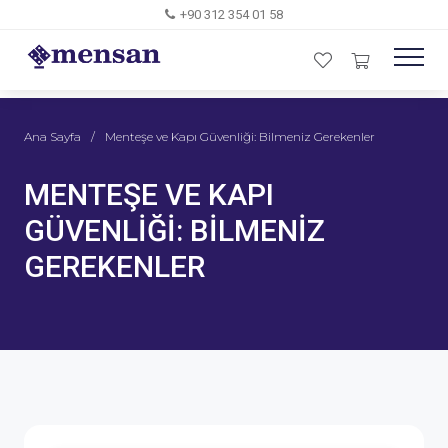
+90 312 354 01 58
Ana Sayfa
/
Menteşe ve Kapı Güvenliği: Bilmeniz Gerekenler
MENTEŞE VE KAPI
GÜVENLIĞI: BILMENIZ
GEREKENLER